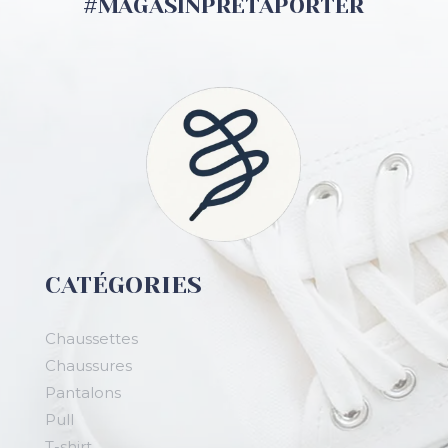
#MAGASINPRETAPORTER
CATÉGORIES
Chaussettes
Chaussures
Pantalons
Pull
T-shirt