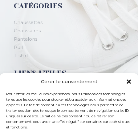
CATÉGORIES
Chaussettes
Chaussures
Pantalons
Pull
T-shirt
LIENS UTILES
Gérer le consentement
Magasin prêt-à-porter
Pour offrir les meilleures expériences, nous utilisons des technologies
Plan de site
telles que les cookies pour stocker et/ou accéder aux informations des
appareils. Le fait de consentir à ces technologies nous permettra de
Mentions légales
traiter des données telles que le comportement de navigation ou les ID
Boutique de chaussures en ligne
uniques sur ce site. Le fait de ne pas consentir ou de retirer son
consentement peut avoir un effet négatif sur certaines caractéristiques
et fonctions.
RÉSEAUX